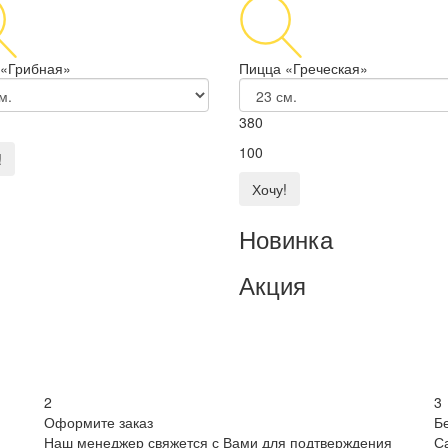
 «Грибная»
Пицца «Греческая»
380
100
!
Хочу!
Новинка
Акция
2
3
Оформите заказ
Б
Наш менеджер свяжется с Вами для подтверждения
С